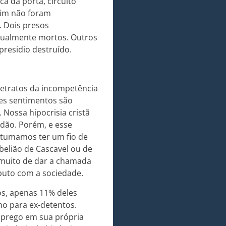
a da porta, circuito
ssim não foram
 Dois presos
gualmente mortos. Outros
presidio destruído.
etratos da incompetência
es sentimentos são
 Nossa hipocrisia cristã
rdão. Porém, e esse
tumamos ter um fio de
elião de Cascavel ou de
uito de dar a chamada
buto com a sociedade.
s, apenas 11% deles
o para ex-detentos.
mprego em sua própria