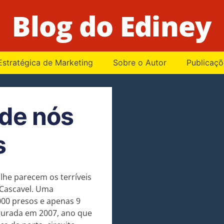
Blog do Ediney
Estratégica de Marketing
Sobre o Autor
Publicaçõ
 de nós
s
lhe parecem os terríveis
Cascavel. Uma
000 presos e apenas 9
ugurada em 2007, ano que