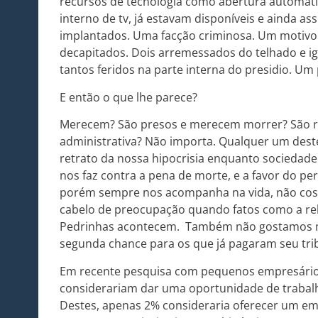
recursos de tecnologia como abertura automátic
interno de tv, já estavam disponíveis e ainda a
implantados. Uma facção criminosa. Um motivo.
decapitados. Dois arremessados do telhado e i
tantos feridos na parte interna do presidio. Um 
E então o que lhe parece?
Merecem? São presos e merecem morrer? São r
administrativa? Não importa. Qualquer um dest
retrato da nossa hipocrisia enquanto sociedade.
nos faz contra a pena de morte, e a favor do pe
porém sempre nos acompanha na vida, não cos
cabelo de preocupação quando fatos como a reb
Pedrinhas acontecem. Também não gostamos m
segunda chance para os que já pagaram seu tri
Em recente pesquisa com pequenos empresário
considerariam dar uma oportunidade de trabalh
Destes, apenas 2% consideraria oferecer um e