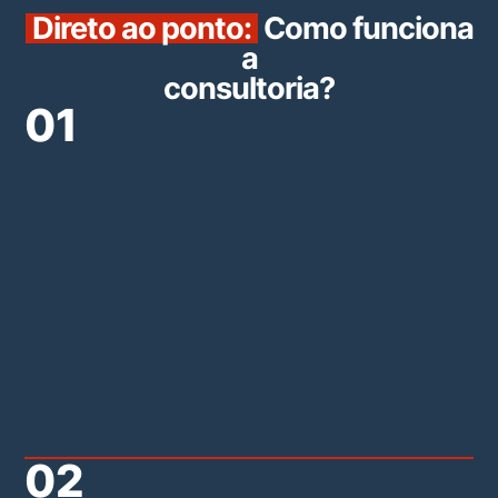
Direto ao ponto:
Como funciona
a
consultoria?
01
Ag
a
vi
Es
o
me
mo
pa
re
a
co
pr
02
Di