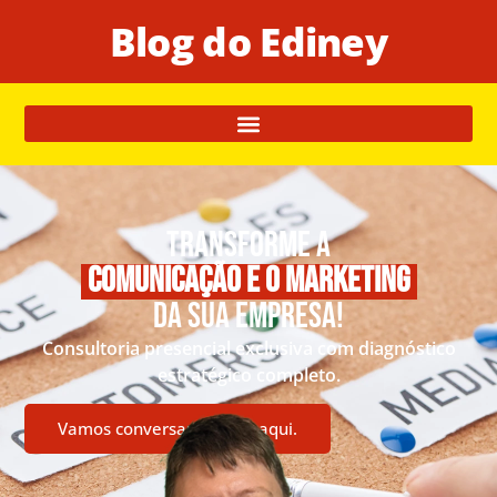
Blog do Ediney
Transforme a
comunicação e o marketing
da sua empresa!
Consultoria presencial exclusiva com diagnóstico
estratégico completo.
Vamos conversar? Clique aqui.