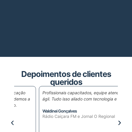
u
pl
es
de
e
prá
Depoimentos de clientes
queridos
o
Profissionais capacitados, equipe atenciosa e
Num
s a
ágil. Tudo isso aliado com tecnologia e inovação.
glob
suc
Waldinei Gonçalves
meu
Rádio Caiçara FM e Jornal O Regional
sen
seu
sent