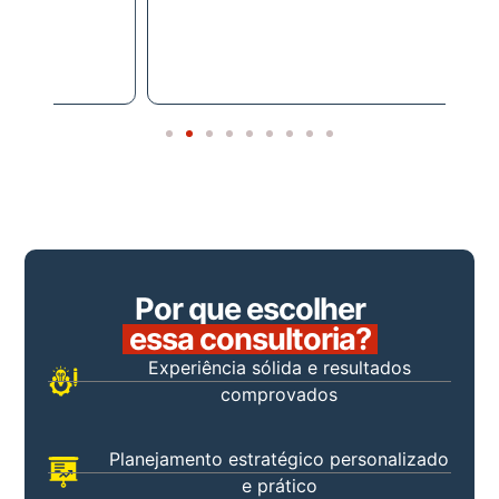
Gils
Pre
Por que escolher
essa consultoria?
Experiência sólida e resultados
comprovados
Planejamento estratégico personalizado
e prático