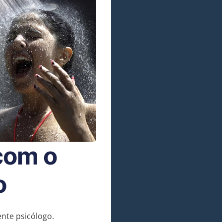
com o
o
nte psicólogo.